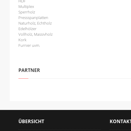
HDF
Multiplex
Sperrholz
Pressspanplatten
Naturholz, Echtholz
Edelhölzer
Vollholz, Massivholz
Kork
Furnier uvm.
PARTNER
ÜBERSICHT
KONTAK